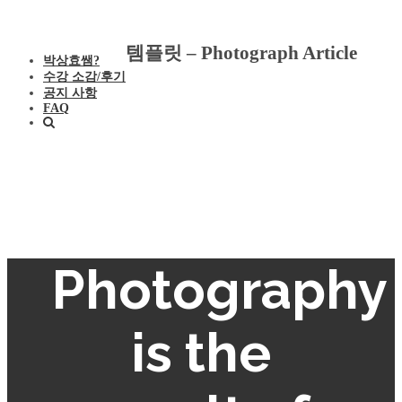
템플릿 – Photograph Article
박상효쌤?
수강 소감/후기
공지 사항
The camera obscura
FAQ
literally means "dark
chamber" in Latin.
Photography
is the