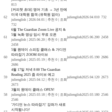
813
[커피챗 초대] 영어 기초 → 3년 만에
미국 대학원 합격 (유학원 없이)
62
julienglish
2026.04.01
0
732
julienglish
|
2026.04.01
|
추천 0
|
조회
732
6월 The Guardian Zoom Live 공지 &
5월 녹화 영상 임시 무료 오픈
61
julienglish
2025.06.20
0
2458
julienglish
|
2025.06.20
|
추천 0
|
조회
2458
5월 원데이 스피킹 클래스 & 가디언
따라잡기 ZOOM 라이브
60
julienglish
2025.05.19
0
2686
julienglish
|
2025.05.19
|
추천 0
|
조회
2686
4월 17일 저녁 8:00 The Guardian
Reading 2025 줌 라이브 예고
59
julienglish
2025.04.12
0
2673
julienglish
|
2025.04.12
|
추천 0
|
조회
2673
3월의 원데이 클래스 OPEN!
58
julienglish
|
2025.03.18
|
추천 0
|
조회
julienglish
2025.03.18
0
2546
2546
'가디언 뉴스 따라잡기' 강좌가 새로
시작됩니다!