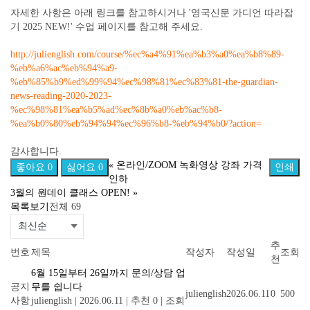
자세한 사항은 아래 링크를 참고하시거나 '영국신문 가디언 따라잡
기 2025 NEW!' 수업 페이지를 참고해 주세요.
http://julienglish.com/course/%ec%a4%91%ea%b3%a0%ea%b8%89-
%eb%a6%ac%eb%94%a9-
%eb%85%b9%ed%99%94%ec%98%81%ec%83%81-the-guardian-
news-reading-2020-2023-
%ec%98%81%ea%b5%ad%ec%8b%a0%eb%ac%b8-
%ea%b0%80%eb%94%94%ec%96%b8-%eb%94%b0/?action=
감사합니다.
«
온라인/ZOOM 녹화영상 강좌 가격
좋아요
0
싫어요
0
인쇄
인하
3월의 원데이 클래스 OPEN!
»
목록보기
전체 69
추
번호
제목
작성자
작성일
조회
천
6월 15일부터 26일까지 문의/상담 업
공지
무를 쉽니다
julienglish
2026.06.11
0
500
사항
julienglish
|
2026.06.11
|
추천 0
|
조회