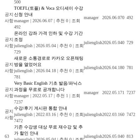
500
TOEFL(토플) & Voca 오디세이 수강
공지
신청 안내
manager
2026.06.07
0
492
사항
manager
|
2026.06.07
|
추천 0
|
조회
492
온라인 강좌 가격 인하 및 수강 기간
공지
조정
julienglish
2026.05.04
0
729
사항
julienglish
|
2026.05.04
|
추천 0
|
조회
729
새로운 소통경로로 카카오 오픈채팅
공지
방을 열었어요
julienglish
2026.04.18
0
781
사항
julienglish
|
2026.04.18
|
추천 0
|
조회
781
Very Basic English 기초 발음/파닉스
공지
과정을 무료로 공개합니다
manager
2022.05.17
1
7237
사항
manager
|
2022.05.17
|
추천 1
|
조회
7237
수강/후기 게시판 통합 안내
공지
julienglish
|
2022.03.16
|
추천 0
|
조회
julienglish
2022.03.16
0
7472
사항
7472
기존 수강생 대상 무료 재수강 및 추
가 할인 안내
63
julienglish
2026.05.04
0
813
julienglish
|
2026.05.04
|
추천 0
|
조회