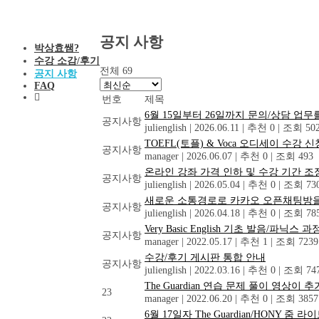
공지 사항
박상효쌤?
수강 소감/후기
전체 69
공지 사항
FAQ
번호
제목
6월 15일부터 26일까지 문의/상담 업무
공지사항
julienglish
|
2026.06.11
|
추천 0
|
조회 50
TOEFL(토플) & Voca 오디세이 수강 
공지사항
manager
|
2026.06.07
|
추천 0
|
조회 493
온라인 강좌 가격 인하 및 수강 기간 조
공지사항
julienglish
|
2026.05.04
|
추천 0
|
조회 73
새로운 소통경로로 카카오 오픈채팅방
공지사항
julienglish
|
2026.04.18
|
추천 0
|
조회 78
Very Basic English 기초 발음/파
공지사항
manager
|
2022.05.17
|
추천 1
|
조회 7239
수강/후기 게시판 통합 안내
공지사항
julienglish
|
2022.03.16
|
추천 0
|
조회 74
The Guardian 연습 문제 풀이 영상이
23
manager
|
2022.06.20
|
추천 0
|
조회 3857
6월 17일자 The Guardian/HONY