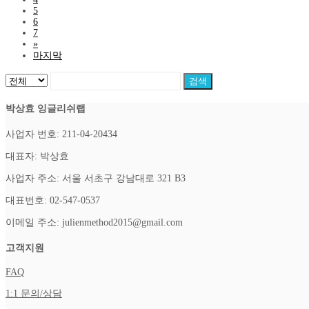
5
6
7
»
마지막
검색
박상효 잉글리쉬랩
사업자 번호: 211-04-20434
대표자: 박상효
사업자 주소: 서울 서초구 강남대로 321 B3
대표번호: 02-547-0537
이메일 주소: julienmethod2015@gmail.com
고객지원
FAQ
1:1 문의/상담