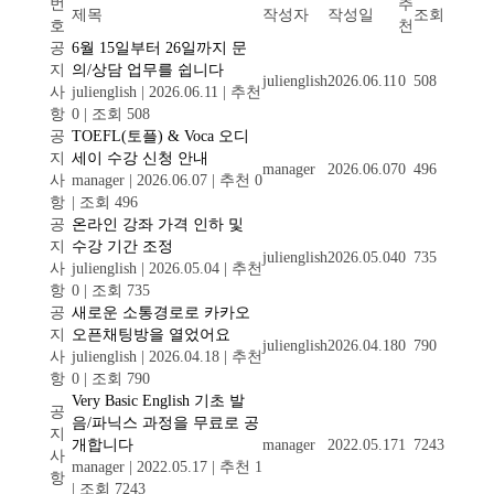
번
추
제목
작성자
작성일
조회
호
천
공
6월 15일부터 26일까지 문
지
의/상담 업무를 쉽니다
julienglish
2026.06.11
0
508
사
julienglish
|
2026.06.11
|
추천
항
0
|
조회 508
공
TOEFL(토플) & Voca 오디
지
세이 수강 신청 안내
manager
2026.06.07
0
496
사
manager
|
2026.06.07
|
추천 0
항
|
조회 496
공
온라인 강좌 가격 인하 및
지
수강 기간 조정
julienglish
2026.05.04
0
735
사
julienglish
|
2026.05.04
|
추천
항
0
|
조회 735
공
새로운 소통경로로 카카오
지
오픈채팅방을 열었어요
julienglish
2026.04.18
0
790
사
julienglish
|
2026.04.18
|
추천
항
0
|
조회 790
Very Basic English 기초 발
공
음/파닉스 과정을 무료로 공
지
개합니다
manager
2022.05.17
1
7243
사
manager
|
2022.05.17
|
추천 1
항
|
조회 7243