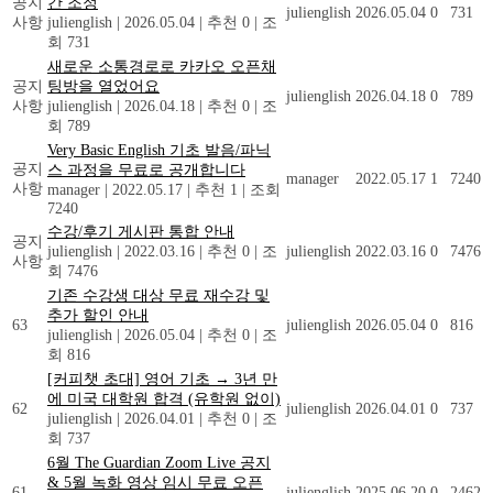
공지
간 조정
julienglish
2026.05.04
0
731
사항
julienglish
|
2026.05.04
|
추천 0
|
조
회 731
새로운 소통경로로 카카오 오픈채
공지
팅방을 열었어요
julienglish
2026.04.18
0
789
사항
julienglish
|
2026.04.18
|
추천 0
|
조
회 789
Very Basic English 기초 발음/파닉
공지
스 과정을 무료로 공개합니다
manager
2022.05.17
1
7240
사항
manager
|
2022.05.17
|
추천 1
|
조회
7240
수강/후기 게시판 통합 안내
공지
julienglish
|
2022.03.16
|
추천 0
|
조
julienglish
2022.03.16
0
7476
사항
회 7476
기존 수강생 대상 무료 재수강 및
추가 할인 안내
63
julienglish
2026.05.04
0
816
julienglish
|
2026.05.04
|
추천 0
|
조
회 816
[커피챗 초대] 영어 기초 → 3년 만
에 미국 대학원 합격 (유학원 없이)
62
julienglish
2026.04.01
0
737
julienglish
|
2026.04.01
|
추천 0
|
조
회 737
6월 The Guardian Zoom Live 공지
& 5월 녹화 영상 임시 무료 오픈
61
julienglish
2025.06.20
0
2462