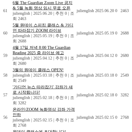
6월 The Guardian Zoom Live 공지
& 5월 녹화 영상 임시 무료 오픈
61
julienglish
2025.06.20
0
2463
julienglish
|
2025.06.20
|
추천 0
|
조
회 2463
5월 원데이 스피킹 클래스 & 가디
언 따라잡기 ZOOM 라이브
60
julienglish
2025.05.19
0
2688
julienglish
|
2025.05.19
|
추천 0
|
조
회 2688
4월 17일 저녁 8:00 The Guardian
Reading 2025 줌 라이브 예고
59
julienglish
2025.04.12
0
2680
julienglish
|
2025.04.12
|
추천 0
|
조
회 2680
3월의 원데이 클래스 OPEN!
58
julienglish
|
2025.03.18
|
추천 0
|
조
julienglish
2025.03.18
0
2549
회 2549
'가디언 뉴스 따라잡기' 강좌가 새
로 시작됩니다!
57
julienglish
2025.02.18
0
3282
julienglish
|
2025.02.18
|
추천 0
|
조
회 3282
온라인/ZOOM 녹화영상 강좌 가격
인하
56
julienglish
2025.02.15
0
2768
julienglish
|
2025.02.15
|
추천 0
|
조
회 2768
원데이 클래스에 초대합니다!