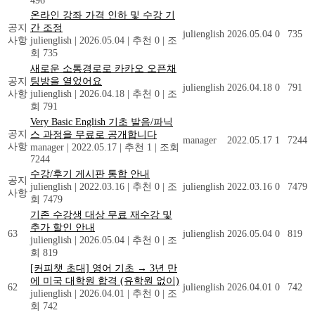
496
온라인 강좌 가격 인하 및 수강 기
공지
간 조정
julienglish
2026.05.04
0
735
사항
julienglish
|
2026.05.04
|
추천 0
|
조
회 735
새로운 소통경로로 카카오 오픈채
공지
팅방을 열었어요
julienglish
2026.04.18
0
791
사항
julienglish
|
2026.04.18
|
추천 0
|
조
회 791
Very Basic English 기초 발음/파닉
공지
스 과정을 무료로 공개합니다
manager
2022.05.17
1
7244
사항
manager
|
2022.05.17
|
추천 1
|
조회
7244
수강/후기 게시판 통합 안내
공지
julienglish
|
2022.03.16
|
추천 0
|
조
julienglish
2022.03.16
0
7479
사항
회 7479
기존 수강생 대상 무료 재수강 및
추가 할인 안내
63
julienglish
2026.05.04
0
819
julienglish
|
2026.05.04
|
추천 0
|
조
회 819
[커피챗 초대] 영어 기초 → 3년 만
에 미국 대학원 합격 (유학원 없이)
62
julienglish
2026.04.01
0
742
julienglish
|
2026.04.01
|
추천 0
|
조
회 742